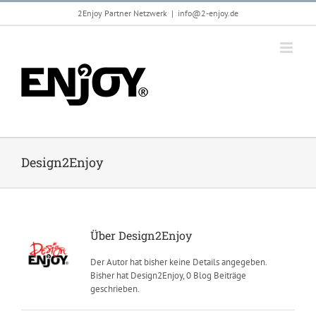
Zum
2Enjoy Partner Netzwerk
|
info@2-enjoy.de
Inhalt
springen
Design2Enjoy
Über
Design2Enjoy
Der Autor hat bisher keine Details angegeben.
Bisher hat Design2Enjoy, 0 Blog Beiträge
geschrieben.